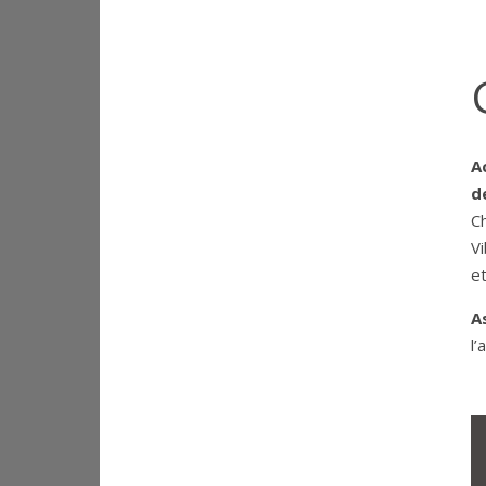
A
d
C
V
e
A
l’