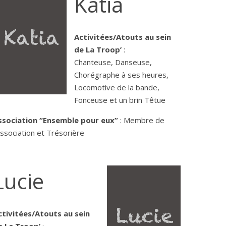
Katia
Activitées/Atouts au sein
de La Troop’
:
Chanteuse, Danseuse,
Chorégraphe à ses heures,
Locomotive de la bande,
Fonceuse et un brin Têtue
ssociation “Ensemble pour eux”
: Membre de
association et Trésorière
Lucie
ctivitées/Atouts au sein
e La Troop’
: