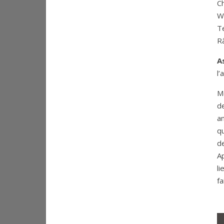
C
W
T
R
A
l’
M
de
a
qu
d
A
li
fa