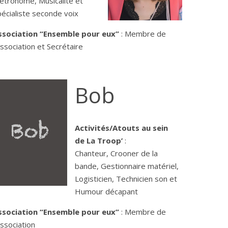
étronome, Musicalité et
écialiste seconde voix
ssociation “Ensemble pour eux”
: Membre de
association et Secrétaire
Bob
Activités/Atouts au sein
de La Troop’
:
Chanteur, Crooner de la
bande, Gestionnaire matériel,
Logisticien, Technicien son et
Humour décapant
ssociation “Ensemble pour eux”
: Membre de
association