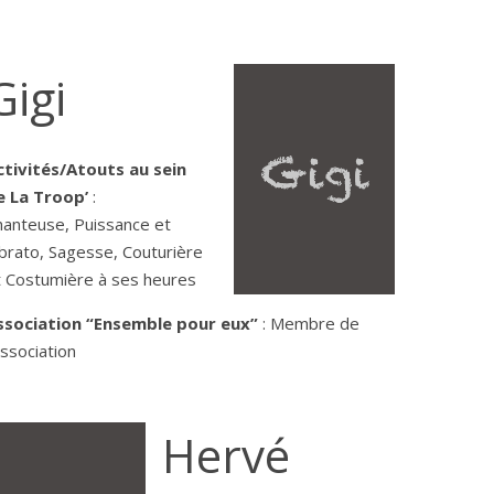
Gigi
ctivités/Atouts au sein
e La Troop’
:
hanteuse, Puissance et
ibrato, Sagesse, Couturière
t Costumière à ses heures
ssociation “Ensemble pour eux”
: Membre de
association
Hervé