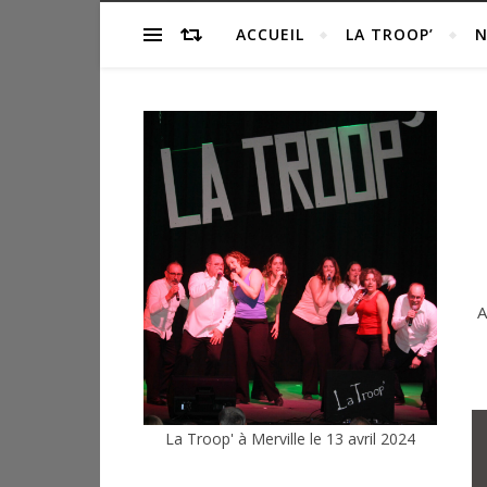
ACCUEIL
LA TROOP’
N
A
La Troop' à Merville le 13 avril 2024