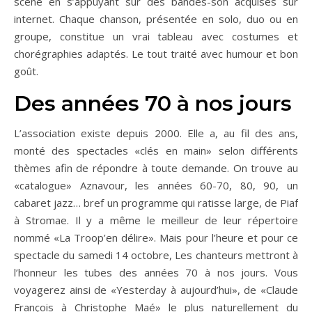
scène en s’appuyant sur des bandes-son acquises sur
internet. Chaque chanson, présentée en solo, duo ou en
groupe, constitue un vrai tableau avec costumes et
chorégraphies adaptés. Le tout traité avec humour et bon
goût.
Des années 70 à nos jours
L’association existe depuis 2000. Elle a, au fil des ans,
monté des spectacles «clés en main» selon différents
thèmes afin de répondre à toute demande. On trouve au
«catalogue» Aznavour, les années 60-70, 80, 90, un
cabaret jazz… bref un programme qui ratisse large, de Piaf
à Stromae. Il y a même le meilleur de leur répertoire
nommé «La Troop’en délire». Mais pour l’heure et pour ce
spectacle du samedi 14 octobre, Les chanteurs mettront à
l’honneur les tubes des années 70 à nos jours. Vous
voyagerez ainsi de «Yesterday à aujourd’hui», de «Claude
François à Christophe Maé» le plus naturellement du